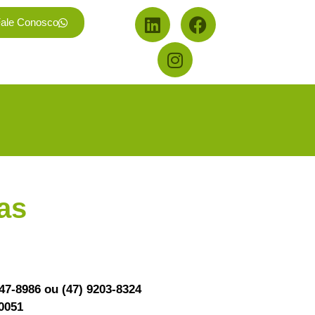
ale Conosco
as
aixilho
nto externas.
147-8986 ou (47) 9203-8324
-0051