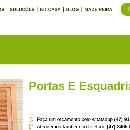
F
OS
SOLUÇÕES
KIT CASA
BLOG
MADEIREIRA
Portas E Esquadri
Porta – Janela – Veneziana – Porta-Janela – C
Trabalhamos tanto com as partes internas qua
Faça um orçamento pelo whatsapp
(47) 9
Atendemos também no telefone
(47) 3465