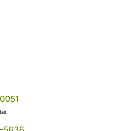
-0051
das
3-5636