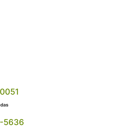
-0051
ndas
3-5636