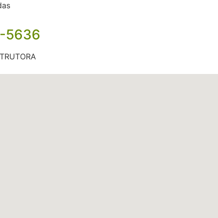
das
3-5636
STRUTORA